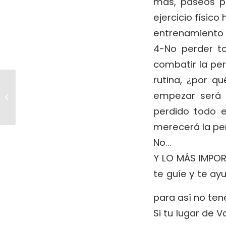
más, paseos po
ejercicio físic
entrenamiento d
4-No perder t
combatir la per
rutina, ¿por q
Entrenar en
vacaciones: estos
empezar será m
son los 2 accesorios
perdido todo 
que debes meter en
tu ma...
merecerá la p
No…
Y LO MÁS IMPOR
te guíe y te ay
para así no ten
Si tu lugar de 