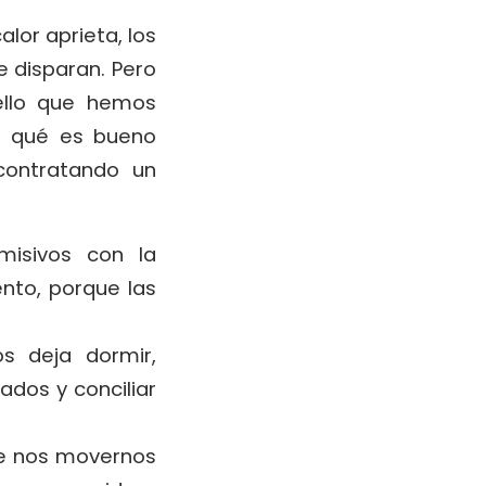
alor aprieta, los
e disparan. Pero
ello que hemos
r qué es bueno
contratando un
rmisivos con la
nto, porque las
os deja dormir,
ados y conciliar
ue nos movernos