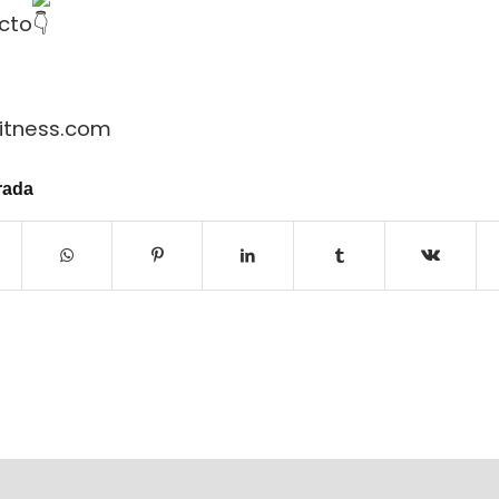
cto
itness.com
rada