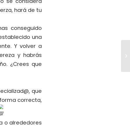
no se considera
erza, hará de tu
has conseguido
 establecido una
nte. Y volver a
pereza y habrás
ño. ¿Crees que
ecializad@, que
 forma correcta,
va o alrededores