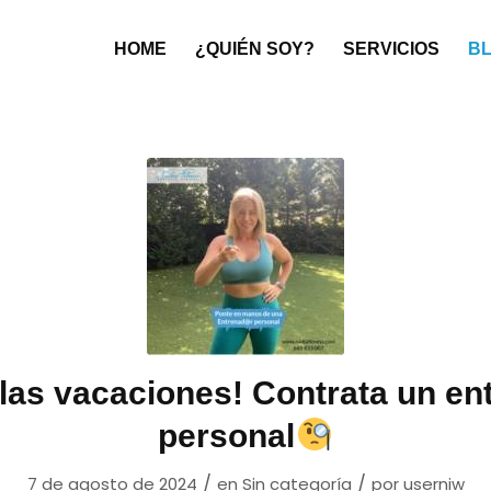
HOME
¿QUIÉN SOY?
SERVICIOS
B
 las vacaciones! Contrata un en
personal
/
/
7 de agosto de 2024
en
Sin categoría
por
userniw