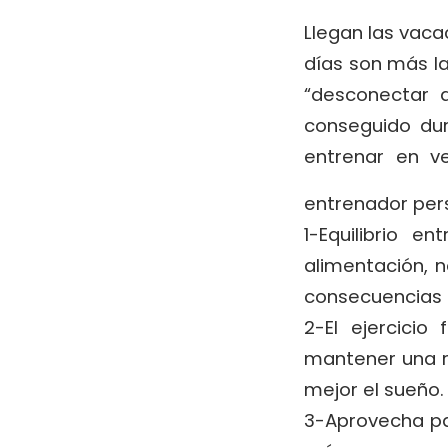
Llegan las vacac
días son más la
“desconectar 
conseguido du
entrenar en v
entrenador pers
1-Equilibrio e
alimentación, 
consecuencias a
2-El ejercicio
mantener una ru
mejor el sueño.
3-Aprovecha pa