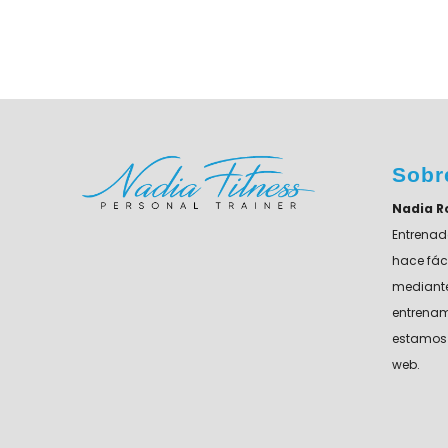
Sobr
Nadia R
Entrenad
hace fáci
mediante
entrenam
estamos 
web.