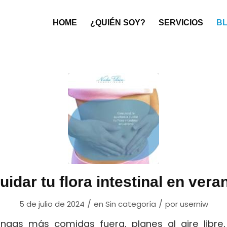
HOME
¿QUIÉN SOY?
SERVICIOS
B
uidar tu flora intestinal en vera
/
/
5 de julio de 2024
en
Sin categoría
por
userniw
ngas más comidas fuera, planes al aire libr