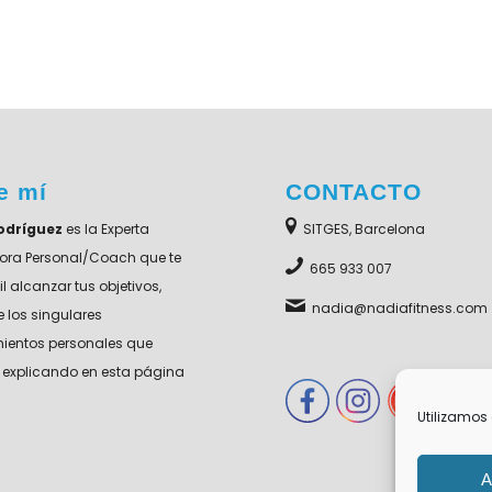
e mí
CONTACTO
odríguez
es la Experta
SITGES, Barcelona
ora Personal/Coach que te
665 933 007
l alcanzar tus objetivos,
nadia@nadiafitness.com
 los singulares
ientos personales que
explicando en esta página
Utilizamos 
A