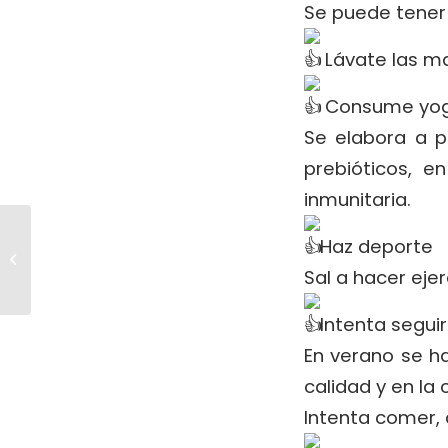
Se puede tener 
Lávate las m
Consume yogu
Se elabora a p
prebióticos, 
inmunitaria.
Cómo disfrutar de
Haz deporte
estas vacaciones sin
Sal a hacer eje
complejos
Intenta seguir
En verano se h
calidad y en la
Intenta comer, 