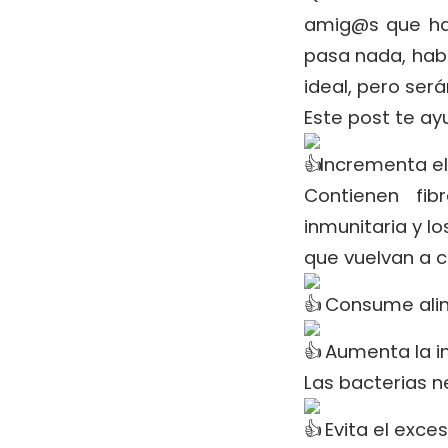
amig@s que hac
pasa nada, hab
ideal, pero ser
Este post te ayu
Incrementa el
Contienen fib
inmunitaria y l
que vuelvan a c
Consume alim
Aumenta la i
Las bacterias n
Evita el exce